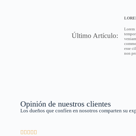
LORE
Lorem i
tempor
Último Artículo:
veniam,
commodo
esse ci
non pro
Opinión de nuestros clientes
Los dueños que confíen en nosotros comparten su ex




