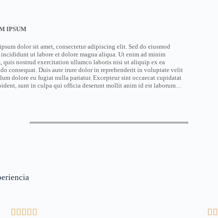
M IPSUM
psum dolor sit amet, consectetur adipiscing elit. Sed do eiusmod
 incididunt ut labore et dolore magna aliqua. Ut enim ad minim
 quis nostrud exercitation ullamco laboris nisi ut aliquip ex ea
 consequat. Duis aute irure dolor in reprehenderit in voluptate velit
llum dolore eu fugiat nulla pariatur. Excepteur sint occaecat cupidatat
ident, sunt in culpa qui officia deserunt mollit anim id est laborum…
periencia






