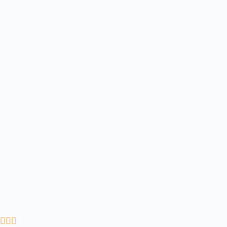


