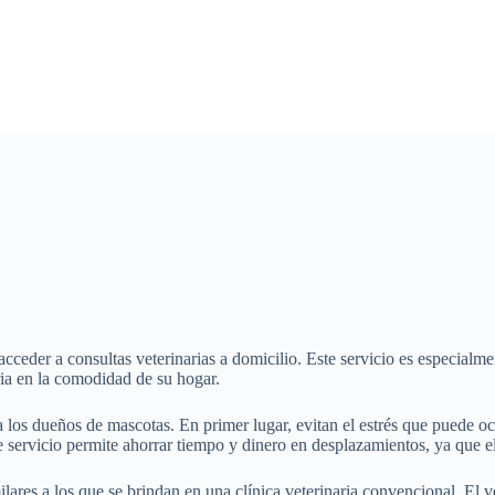
cceder a consultas veterinarias a domicilio. Este servicio es especialmen
ria en la comodidad de su hogar.
a los dueños de mascotas. En primer lugar, evitan el estrés que puede oca
servicio permite ahorrar tiempo y dinero en desplazamientos, ya que el v
milares a los que se brindan en una clínica veterinaria convencional. El 